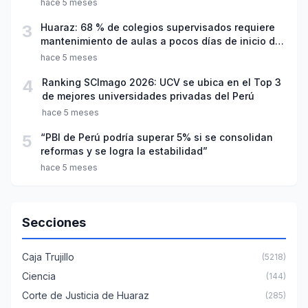
hace 5 meses
3
Huaraz: 68 % de colegios supervisados requiere
mantenimiento de aulas a pocos días de inicio del
año escolar 2026
hace 5 meses
4
Ranking SCImago 2026: UCV se ubica en el Top 3
de mejores universidades privadas del Perú
hace 5 meses
5
“PBI de Perú podría superar 5% si se consolidan
reformas y se logra la estabilidad”
hace 5 meses
Secciones
Caja Trujillo
(5218)
Ciencia
(144)
Corte de Justicia de Huaraz
(285)