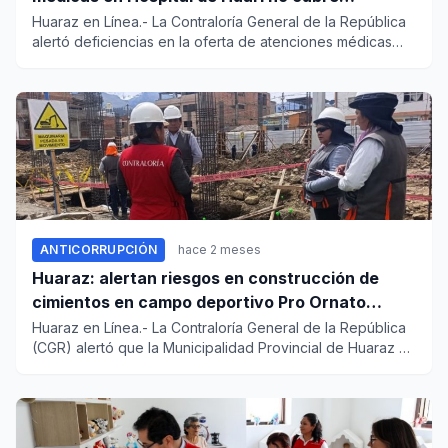
demanda de pacientes de 17 distritos
Huaraz en Línea.- La Contraloría General de la República
alertó deficiencias en la oferta de atenciones médicas
programa...
ANTICORRUPCIÓN
hace 2 meses
Huaraz: alertan riesgos en construcción de
cimientos en campo deportivo Pro Ornato
Huarupampa
Huaraz en Línea.- La Contraloría General de la República
(CGR) alertó que la Municipalidad Provincial de Huaraz no
caute...