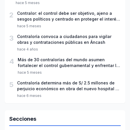
año escolar 2026
hace 5 meses
2
Contralor: el control debe ser objetivo, ajeno a
sesgos políticos y centrado en proteger el interés
público
hace 5 meses
3
Contraloría convoca a ciudadanos para vigilar
obras y contrataciones públicas en Áncash
hace 4 años
4
Más de 30 contralorías del mundo asumen
fortalecer el control gubernamental y enfrentar la
corrupción transnacional
hace 5 meses
5
Contraloría determina más de S/ 2.5 millones de
perjuicio económico en obra del nuevo hospital de
Apoyo de Yungay
hace 6 meses
Secciones