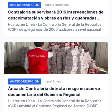
ANTICORRUPCIÓN
hace 4 semanas
Contraloría supervisará 2016 intervenciones de
descolmatación y obras en ríos y quebradas
para afrontar al Fenómeno El Niño
Huaraz en Línea.- La Contraloría General de la República
(CGR) desplegó más de 2000 auditores a nivel nacional
para ejec...
ANTICORRUPCIÓN
hace 1 mes
Áncash: Contraloría detecta riesgo en acervo
documentario del Gobierno Regional
Huaraz en Línea.- La Contraloría General de la República
(CGR) advirtió al Gobierno Regional de Áncash (GORE)
que el amb...