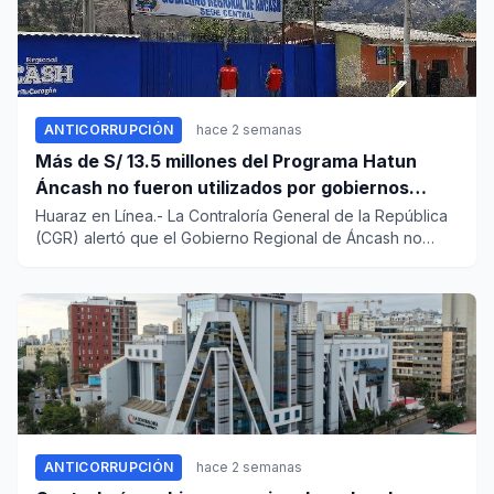
ANTICORRUPCIÓN
hace 2 semanas
Más de S/ 13.5 millones del Programa Hatun
Áncash no fueron utilizados por gobiernos
locales para ejecutar obras
Huaraz en Línea.- La Contraloría General de la República
(CGR) alertó que el Gobierno Regional de Áncash no
adopta accio...
ANTICORRUPCIÓN
hace 2 semanas