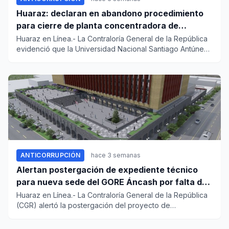
Huaraz: declaran en abandono procedimiento
para cierre de planta concentradora de
minerales de la UNASAM
Huaraz en Línea.- La Contraloría General de la República
evidenció que la Universidad Nacional Santiago Antúnez
de Mayol...
ANTICORRUPCIÓN
hace 3 semanas
Alertan postergación de expediente técnico
para nueva sede del GORE Áncash por falta de
recursos
Huaraz en Línea.- La Contraloría General de la República
(CGR) alertó la postergación del proyecto de
mejoramiento y amp...