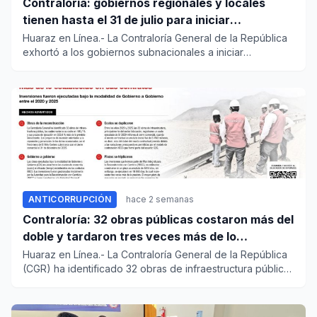
Contraloría: gobiernos regionales y locales
tienen hasta el 31 de julio para iniciar
transferencia de gestión
Huaraz en Línea.- La Contraloría General de la República
exhortó a los gobiernos subnacionales a iniciar
oportunamente e...
ANTICORRUPCIÓN
hace 2 semanas
Contraloría: 32 obras públicas costaron más del
doble y tardaron tres veces más de lo
establecido en sus contratos
Huaraz en Línea.- La Contraloría General de la República
(CGR) ha identificado 32 obras de infraestructura pública,
las...