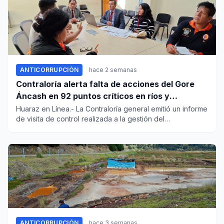
ANTICORRUPCIÓN
hace 2 semanas
Contraloría alerta falta de acciones del Gore
Áncash en 92 puntos críticos en ríos y
quebradas de la región
Huaraz en Línea.- La Contraloría general emitió un informe
de visita de control realizada a la gestión del
financiamient...
ANTICORRUPCIÓN
hace 3 semanas