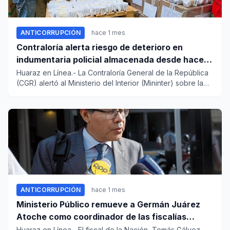
ANTICORRUPCIÓN
hace 1 mes
Contraloría alerta riesgo de deterioro en
indumentaria policial almacenada desde hace
diez meses
Huaraz en Línea.- La Contraloría General de la República
(CGR) alertó al Ministerio del Interior (Mininter) sobre la
exi...
ANTICORRUPCIÓN
hace 1 mes
Ministerio Público remueve a Germán Juárez
Atoche como coordinador de las fiscalías
especializadas de lavado de activos
Huaraz en Línea.- El fiscal de la Nación, Tomás Gálvez,