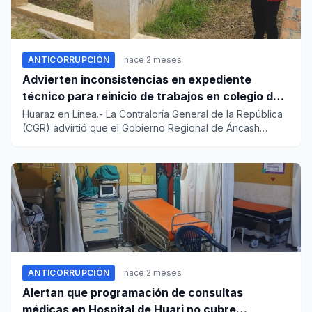
ANTICORRUPCIÓN
hace 2 meses
Advierten inconsistencias en expediente
técnico para reinicio de trabajos en colegio de
Rurish-San Nicolás
Huaraz en Línea.- La Contraloría General de la República
(CGR) advirtió que el Gobierno Regional de Áncash
aprobó el exp...
ANTICORRUPCIÓN
hace 2 meses
Alertan que programación de consultas
médicas en Hospital de Huari no cubre