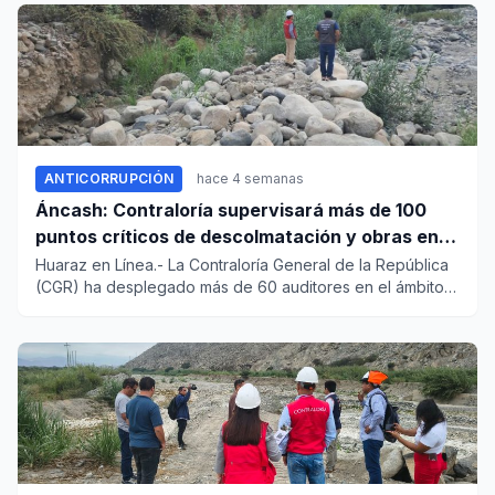
ANTICORRUPCIÓN
hace 4 semanas
Áncash: Contraloría supervisará más de 100
puntos críticos de descolmatación y obras en
ríos y quebradas de 13 provincias
Huaraz en Línea.- La Contraloría General de la República
(CGR) ha desplegado más de 60 auditores en el ámbito
de la regi...