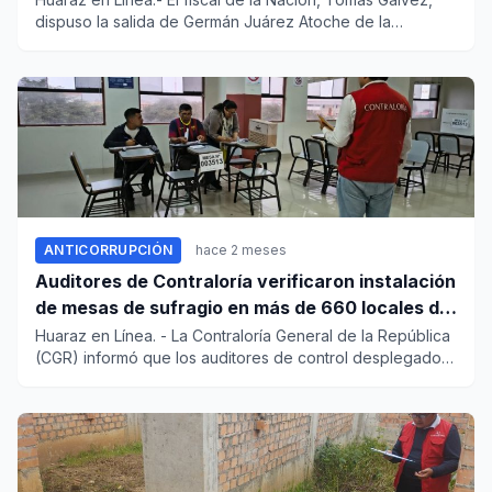
dispuso la salida de Germán Juárez Atoche de la
coordinación nac...
ANTICORRUPCIÓN
hace 2 meses
Auditores de Contraloría verificaron instalación
de mesas de sufragio en más de 660 locales de
votación a nivel nacional
Huaraz en Línea. - La Contraloría General de la República
(CGR) informó que los auditores de control desplegados
en todo...