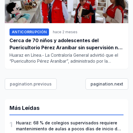
ANTICORRUPCIÓN
hace 2 meses
Cerca de 70 niños y adolescentes del
Puericultorio Pérez Araníbar sin supervisión ni
seguimiento integral
Huaraz en Línea.- La Contraloría General advirtió que el
“Puericultorio Pérez Araníbar”, administrado por la
Sociedad de...
pagination.previous
pagination.next
Más Leídas
1
Huaraz: 68 % de colegios supervisados requiere
mantenimiento de aulas a pocos días de inicio del