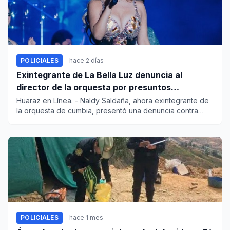
POLICIALES
hace 2 días
Exintegrante de La Bella Luz denuncia al
director de la orquesta por presuntos
tocamientos indebidos
Huaraz en Línea. - Naldy Saldaña, ahora exintegrante de
la orquesta de cumbia, presentó una denuncia contra
César Sánche...
POLICIALES
hace 1 mes