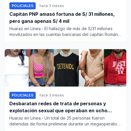
POLICIALES
hace 3 meses
Capitán PNP amasó fortuna de S/ 31 millones,
pero gana apenas S/ 4 mil
Huaraz en Línea.- El hallazgo de más de S/31 millones
movilizados en las cuentas bancarias del capitán Román
Vallejos Ca...
POLICIALES
hace 3 meses
Desbaratan redes de trata de personas y
explotación sexual que operaban en ocho
regiones
Huaraz en Línea.- Un total de 25 personas fueron
detenidas de forma preliminar durante un megaoperativo
que ejecutó en o...