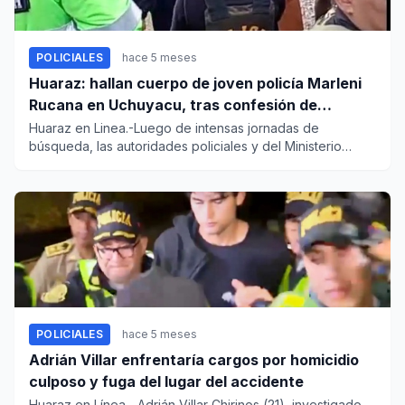
POLICIALES
hace 5 meses
Huaraz: hallan cuerpo de joven policía Marleni
Rucana en Uchuyacu, tras confesión de
implicado
Huaraz en Linea.-Luego de intensas jornadas de
búsqueda, las autoridades policiales y del Ministerio
Público confirmaron...
POLICIALES
hace 5 meses
Adrián Villar enfrentaría cargos por homicidio
culposo y fuga del lugar del accidente
Huaraz en Línea.- Adrián Villar Chirinos (21), investigado