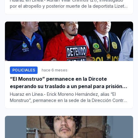
por el atropello y posterior muerte de la deportista Lizeth
M...
POLICIALES
hace 6 meses
“El Monstruo” permanece en la Dircote
esperando su traslado a un penal para prisión
preventiva
Huaraz en Línea.- Erick Moreno Hernández, alias “El
Monstruo”, permanece en la sede de la Dirección Contra
e...