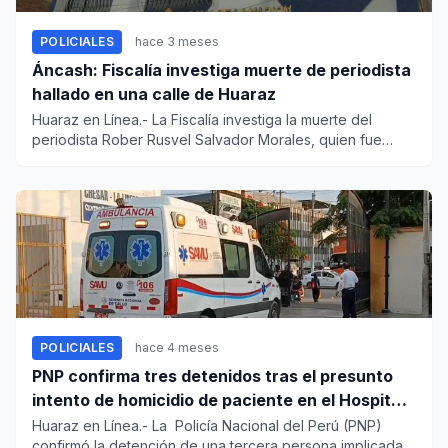
POLICIALES
hace 3 meses
Áncash: Fiscalía investiga muerte de periodista
hallado en una calle de Huaraz
Huaraz en Línea.- La Fiscalía investiga la muerte del
periodista Rober Rusvel Salvador Morales, quien fue
hallado incons...
POLICIALES
hace 4 meses
PNP confirma tres detenidos tras el presunto
intento de homicidio de paciente en el Hospital
Regional de Trujillo
Huaraz en Línea.- La Policía Nacional del Perú (PNP)
confirmó la detención de una tercera persona implicada