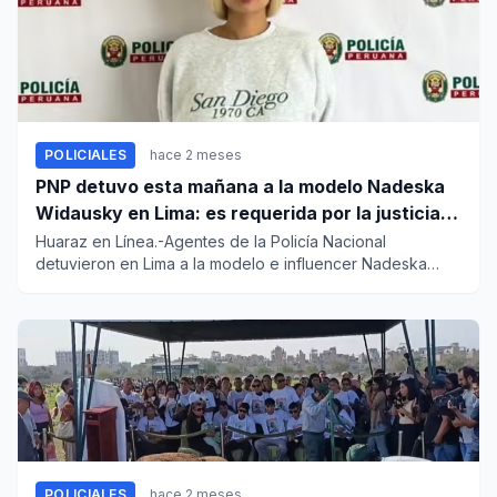
POLICIALES
hace 2 meses
PNP detuvo esta mañana a la modelo Nadeska
Widausky en Lima: es requerida por la justicia
belga
Huaraz en Línea.-Agentes de la Policía Nacional
detuvieron en Lima a la modelo e influencer Nadeska
Widausky (33), quien...
POLICIALES
hace 2 meses