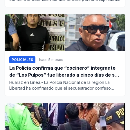
en el presu...
POLICIALES
hace 5 meses
La Policía confirma que “cocinero” integrante
de “Los Pulpos” fue liberado a cinco días de su
detención en Trujillo
Huaraz en Linea.- La Policía Nacional de la región La
Libertad ha confirmado que el secuestrador confeso
Armando Roberto...