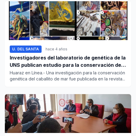
U. DEL SANTA
hace 4 años
Investigadores del laboratorio de genética de la
UNS publican estudio para la conservación del
caballito de mar
Huaraz en Línea.- Una investigación para la conservación
genética del caballito de mar fue publicada en la revista...