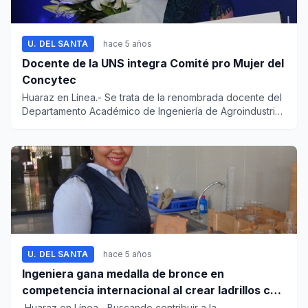
U. DEL SANTA
hace 5 años
Docente de la UNS integra Comité pro Mujer del
Concytec
Huaraz en Línea.- Se trata de la renombrada docente del
Departamento Académico de Ingeniería de Agroindustria
y Agr...
U. DEL SANTA
hace 5 años
Ingeniera gana medalla de bronce en
competencia internacional al crear ladrillos con
lodo orgánico
Huaraz en Línea.- Buscando contribuir a la