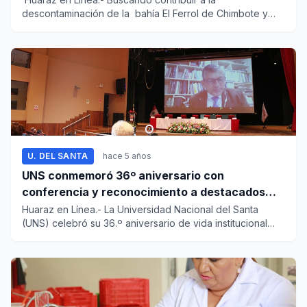
descontaminación de la bahía El Ferrol de Chimbote y
aprovechar e...
U. DEL SANTA
hace 5 años
UNS conmemoró 36º aniversario con
conferencia y reconocimiento a destacados
docentes
Huaraz en Línea.- La Universidad Nacional del Santa
(UNS) celebró su 36.º aniversario de vida institucional
co...