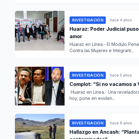
INVESTIGACIÓN
hace 4 años
Huaraz: Poder Judicial puso
amor
Huaraz en Línea.- El Módulo Penal
Contra las Mujeres e Integrant...
INVESTIGACIÓN
hace 5 años
Complot: “Si no vacamos a 
Huaraz en Línea.- Una reveladora 
hoy, pone en eviden...
INVESTIGACIÓN
hace 6 años
Hallazgo en Áncash: “Plant