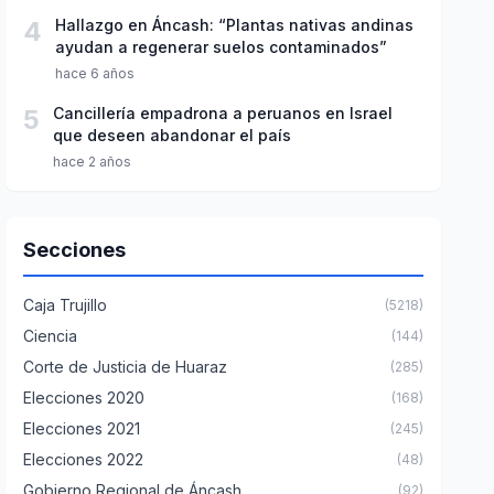
4
Hallazgo en Áncash: “Plantas nativas andinas
ayudan a regenerar suelos contaminados”
hace 6 años
5
Cancillería empadrona a peruanos en Israel
que deseen abandonar el país
hace 2 años
Secciones
Caja Trujillo
(5218)
Ciencia
(144)
Corte de Justicia de Huaraz
(285)
Elecciones 2020
(168)
Elecciones 2021
(245)
Elecciones 2022
(48)
Gobierno Regional de Áncash
(92)