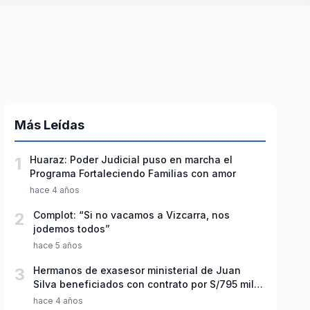
Más Leídas
1
Huaraz: Poder Judicial puso en marcha el
Programa Fortaleciendo Familias con amor
hace 4 años
2
Complot: “Si no vacamos a Vizcarra, nos
jodemos todos”
hace 5 años
3
Hermanos de exasesor ministerial de Juan
Silva beneficiados con contrato por S/795 mil
en el MTC
hace 4 años