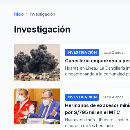
Inicio
›
Investigación
Investigación
INVESTIGACIÓN
hace 2 años
Cancillería empadrona a per
Huaraz en Línea.- La Cancillería 
empadronando a la comunidad per
INVESTIGACIÓN
hace 4 años
Hermanos de exasesor minis
por S/795 mil en el MTC
Huaraz en linea.- (Fuente Unidad 
empresa de los hermano...