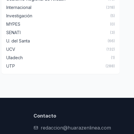
Internacional
(318)
Investigación
(5)
MYPES
(0)
SENATI
(3)
U. del Santa
(66)
UCV
(132)
Uladech
(1)
UTP
(288)
Contacto
redaccion@huarazenlinea.com