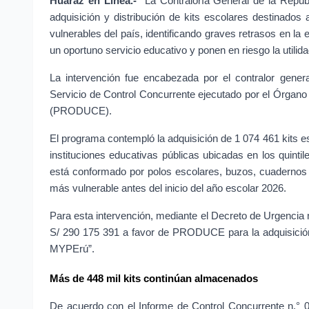
Huaraz en Línea.-
 La Contraloría General de la Repúbl
adquisición y distribución de kits escolares destinados 
vulnerables del país, identificando graves retrasos en l
un oportuno servicio educativo y ponen en riesgo la utilid
La intervención fue encabezada por el contralor genera
Servicio de Control Concurrente ejecutado por el Órgano d
(PRODUCE).
El programa contempló la adquisición de 1 074 461 kits e
instituciones educativas públicas ubicadas en los quinti
está conformado por polos escolares, buzos, cuadernos y 
más vulnerable antes del inicio del año escolar 2026.
Para esta intervención, mediante el Decreto de Urgencia n
S/ 290 175 391 a favor de PRODUCE para la adquisición
MYPErú”.
Más de 448 mil kits continúan almacenados
De acuerdo con el Informe de Control Concurrente n.° 