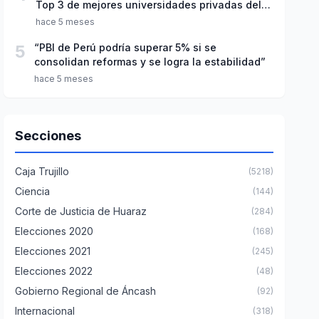
Top 3 de mejores universidades privadas del
Perú
hace 5 meses
5
“PBI de Perú podría superar 5% si se
consolidan reformas y se logra la estabilidad”
hace 5 meses
Secciones
Caja Trujillo
(5218)
Ciencia
(144)
Corte de Justicia de Huaraz
(284)
Elecciones 2020
(168)
Elecciones 2021
(245)
Elecciones 2022
(48)
Gobierno Regional de Áncash
(92)
Internacional
(318)