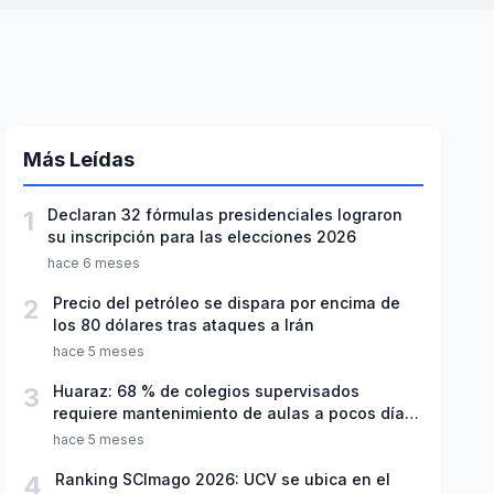
Más Leídas
1
Declaran 32 fórmulas presidenciales lograron
su inscripción para las elecciones 2026
hace 6 meses
2
Precio del petróleo se dispara por encima de
los 80 dólares tras ataques a Irán
hace 5 meses
3
Huaraz: 68 % de colegios supervisados
requiere mantenimiento de aulas a pocos días
de inicio del año escolar 2026
hace 5 meses
4
Ranking SCImago 2026: UCV se ubica en el