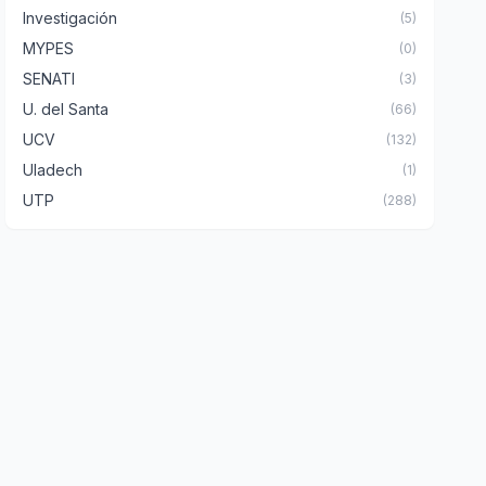
Investigación
(5)
MYPES
(0)
SENATI
(3)
U. del Santa
(66)
UCV
(132)
Uladech
(1)
UTP
(288)