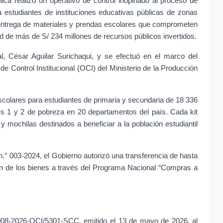
ica realizó un operativo de control inopinado al proceso de 
a estudiantes de instituciones educativas públicas de zonas 
a entrega de materiales y prendas escolares que comprometen 
ad de más de S/ 234 millones de recursos públicos invertidos.
l, César Aguilar Surichaqui, y se efectuó en el marco del 
e Control Institucional (OCI) del Ministerio de la Producción 
scolares para estudiantes de primaria y secundaria de 18 336 
les 1 y 2 de pobreza en 20 departamentos del país. Cada kit 
mochilas destinados a beneficiar a la población estudiantil 
.° 003-2024, el Gobierno autorizó una transferencia de hasta 
 de los bienes a través del Programa Nacional “Compras a 
008-2026-OCI/5301-SCC, emitido el 13 de mayo de 2026, al 