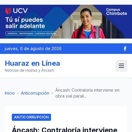
jueves, 6 de agosto de 2026
Huaraz en Línea
Noticias de Huaraz y Áncash
Áncash: Contraloría interviene en
Inicio
›
Anticorrupción
›
obra vial parali...
ANTICORRUPCIÓN
Áncash: Contraloría interviene