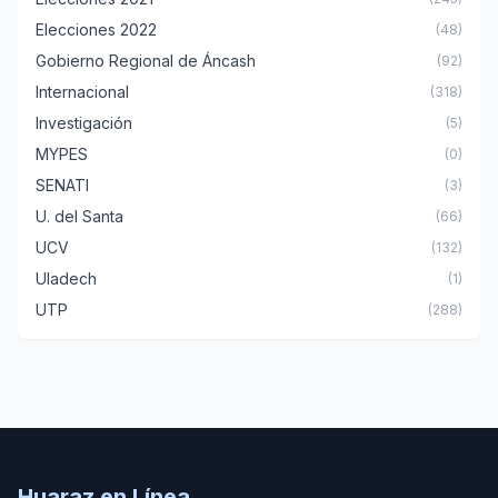
Elecciones 2022
(48)
Gobierno Regional de Áncash
(92)
Internacional
(318)
Investigación
(5)
MYPES
(0)
SENATI
(3)
U. del Santa
(66)
UCV
(132)
Uladech
(1)
UTP
(288)
Huaraz en Línea