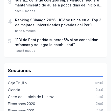
3
Huaraz: 68 % de colegios supervisados requiere
mantenimiento de aulas a pocos días de inicio del
año escolar 2026
hace 5 meses
4
Ranking SCImago 2026: UCV se ubica en el Top 3
de mejores universidades privadas del Perú
hace 5 meses
5
“PBI de Perú podría superar 5% si se consolidan
reformas y se logra la estabilidad”
hace 5 meses
Secciones
Caja Trujillo
(5218)
Ciencia
(144)
Corte de Justicia de Huaraz
(285)
Elecciones 2020
(168)
Elecciones 2021
(245)