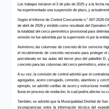
Los trabajos iniciaron el 3 de julio de 2025 y a la fecha 
ha experimentado una suspensión de plazo, y actualment
Según el Informe de Control Concurrente n.° 007-2026-OC
de abril de 2026 y emitido como resultado del Operativo Nac
la totalidad del cerco perimétrico provisional para delimit
omisión no fue advertida por la supervisión ni por la entida
Asimismo, las columnas de concreto de los servicios hig
el recubrimiento de concreto necesario para proteger el 
porcelanato en las aulas del tercer piso del pabellón D,
concreto para las columnas del cerco perimétrico, entre o
A su vez, la comisión de control advirtió que el contrati
agregados, acero corrugado, cemento, alambres y cercha
ejemplo, se advirtió varillas de acero y estructuras metá
lluvia en proceso de oxidación, lo cual podría afectar su cal
También, se advirtió que la Municipalidad Distrital de San M
incongruencias entre la información técnica del expedie