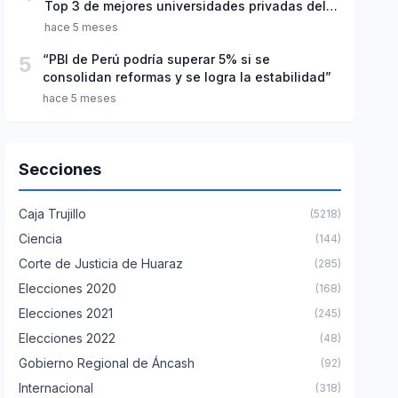
Top 3 de mejores universidades privadas del
Perú
hace 5 meses
5
“PBI de Perú podría superar 5% si se
consolidan reformas y se logra la estabilidad”
hace 5 meses
Secciones
Caja Trujillo
(5218)
Ciencia
(144)
Corte de Justicia de Huaraz
(285)
Elecciones 2020
(168)
Elecciones 2021
(245)
Elecciones 2022
(48)
Gobierno Regional de Áncash
(92)
Internacional
(318)