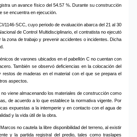
registra un avance físico del 54.57 %. Durante su construcción 
e se encuentra en ejecución.
I/1146-SCC, cuyo periodo de evaluación abarca del 21 al 30 
ional de Control Multidisciplinario, el contratista no ejecutó 
ar la zona de trabajo y prevenir accidentes o incidentes. Dicha 
d.
iénicos de varones ubicados en el pabellón C no cuentan con 
acero. También se observó deficiencias en la colocación del 
 y restos de maderas en el material con el que se prepara el 
tros aspectos.
sta no viene almacenando los materiales de construcción como 
s, de acuerdo a lo que establece la normativa vigente. Por 
licas expuestas a la intemperie y en contacto con el agua de 
idad y la vida útil de la obra.
arcos no cautela la libre disponibilidad del terreno, al existir 
nte y la partida registral del predio, tales como traslapes 