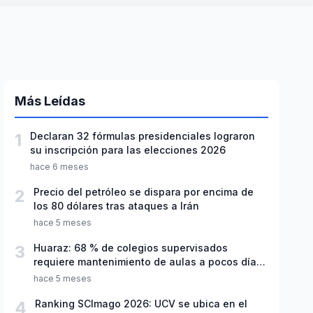
Más Leídas
1
Declaran 32 fórmulas presidenciales lograron
su inscripción para las elecciones 2026
hace 6 meses
2
Precio del petróleo se dispara por encima de
los 80 dólares tras ataques a Irán
hace 5 meses
3
Huaraz: 68 % de colegios supervisados
requiere mantenimiento de aulas a pocos días
de inicio del año escolar 2026
hace 5 meses
4
Ranking SCImago 2026: UCV se ubica en el