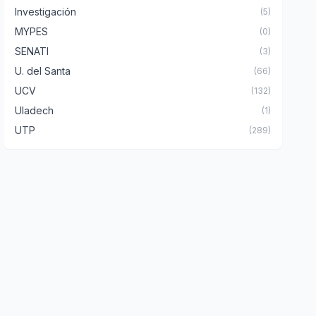
Investigación
(5)
MYPES
(0)
SENATI
(3)
U. del Santa
(66)
UCV
(132)
Uladech
(1)
UTP
(289)