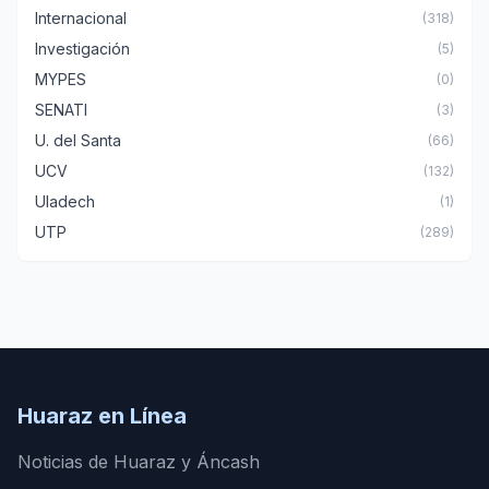
Internacional
(318)
Investigación
(5)
MYPES
(0)
SENATI
(3)
U. del Santa
(66)
UCV
(132)
Uladech
(1)
UTP
(289)
Huaraz en Línea
Noticias de Huaraz y Áncash