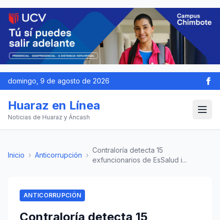
domingo, 9 de agosto de 2026
Huaraz en Línea
Noticias de Huaraz y Áncash
Contraloría detecta 15
Inicio
›
Anticorrupción
›
exfuncionarios de EsSalud i...
ANTICORRUPCIÓN
Contraloría detecta 15