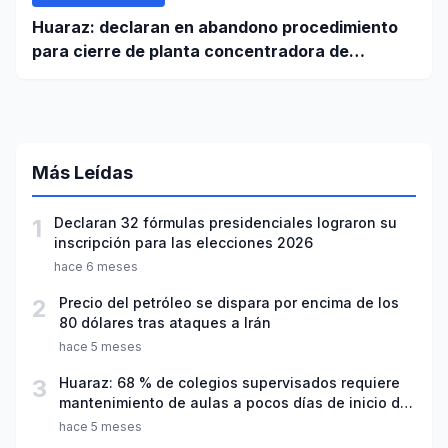
Huaraz: declaran en abandono procedimiento
para cierre de planta concentradora de
minerales de la UNASAM
Más Leídas
1
Declaran 32 fórmulas presidenciales lograron su
inscripción para las elecciones 2026
hace 6 meses
2
Precio del petróleo se dispara por encima de los
80 dólares tras ataques a Irán
hace 5 meses
3
Huaraz: 68 % de colegios supervisados requiere
mantenimiento de aulas a pocos días de inicio del
año escolar 2026
hace 5 meses