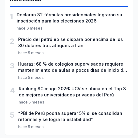
1
Declaran 32 fórmulas presidenciales lograron su
inscripción para las elecciones 2026
hace 6 meses
2
Precio del petróleo se dispara por encima de los
80 dólares tras ataques a Irán
hace 5 meses
3
Huaraz: 68 % de colegios supervisados requiere
mantenimiento de aulas a pocos días de inicio del
año escolar 2026
hace 5 meses
4
Ranking SCImago 2026: UCV se ubica en el Top 3
de mejores universidades privadas del Perú
hace 5 meses
5
“PBI de Perú podría superar 5% si se consolidan
reformas y se logra la estabilidad”
hace 5 meses