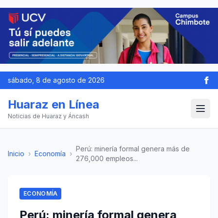
sábado, 8 de agosto de 2026
Huaraz en Línea
Noticias de Huaraz y Áncash
Perú: minería formal genera más de
Inicio
›
Economía
›
276,000 empleos...
ECONOMÍA
Perú: minería formal genera