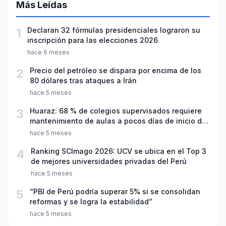
Más Leídas
1
Declaran 32 fórmulas presidenciales lograron su
inscripción para las elecciones 2026
hace 6 meses
2
Precio del petróleo se dispara por encima de los
80 dólares tras ataques a Irán
hace 5 meses
3
Huaraz: 68 % de colegios supervisados requiere
mantenimiento de aulas a pocos días de inicio del
año escolar 2026
hace 5 meses
4
Ranking SCImago 2026: UCV se ubica en el Top 3
de mejores universidades privadas del Perú
hace 5 meses
5
“PBI de Perú podría superar 5% si se consolidan
reformas y se logra la estabilidad”
hace 5 meses