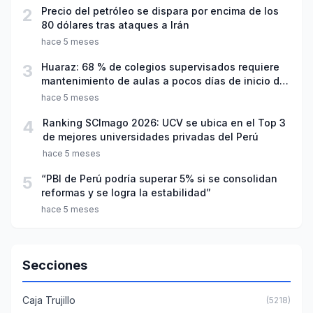
2
Precio del petróleo se dispara por encima de los
80 dólares tras ataques a Irán
hace 5 meses
3
Huaraz: 68 % de colegios supervisados requiere
mantenimiento de aulas a pocos días de inicio del
año escolar 2026
hace 5 meses
4
Ranking SCImago 2026: UCV se ubica en el Top 3
de mejores universidades privadas del Perú
hace 5 meses
5
“PBI de Perú podría superar 5% si se consolidan
reformas y se logra la estabilidad”
hace 5 meses
Secciones
Caja Trujillo
(5218)