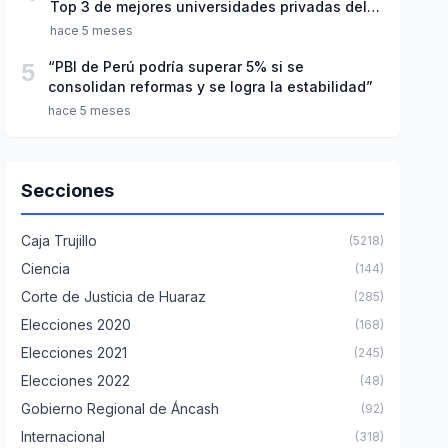
Top 3 de mejores universidades privadas del
Perú
hace 5 meses
5
“PBI de Perú podría superar 5% si se
consolidan reformas y se logra la estabilidad”
hace 5 meses
Secciones
Caja Trujillo
(5218)
Ciencia
(144)
Corte de Justicia de Huaraz
(285)
Elecciones 2020
(168)
Elecciones 2021
(245)
Elecciones 2022
(48)
Gobierno Regional de Áncash
(92)
Internacional
(318)