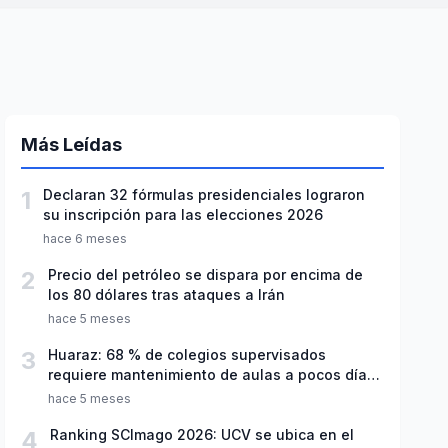
Más Leídas
1
Declaran 32 fórmulas presidenciales lograron
su inscripción para las elecciones 2026
hace 6 meses
2
Precio del petróleo se dispara por encima de
los 80 dólares tras ataques a Irán
hace 5 meses
3
Huaraz: 68 % de colegios supervisados
requiere mantenimiento de aulas a pocos días
de inicio del año escolar 2026
hace 5 meses
4
Ranking SCImago 2026: UCV se ubica en el