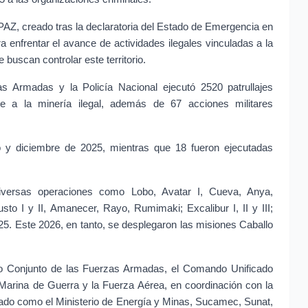
AZ, creado tras la declaratoria del Estado de Emergencia en 
nfrentar el avance de actividades ilegales vinculadas a la 
 buscan controlar este territorio.
 Armadas y la Policía Nacional ejecutó 2520 patrullajes 
bate a la minería ilegal, además de 67 acciones militares 
o y diciembre de 2025, mientras que 18 fueron ejecutadas 
versas operaciones como Lobo, Avatar I, Cueva, Anya, 
to I y II, Amanecer, Rayo, Rumimaki; Excalibur I, II y III; 
25. Este 2026, en tanto, se desplegaron las misiones Caballo 
do Conjunto de las Fuerzas Armadas, el Comando Unificado 
 Marina de Guerra y la Fuerza Aérea, en coordinación con la 
stado como el Ministerio de Energía y Minas, Sucamec, Sunat, 