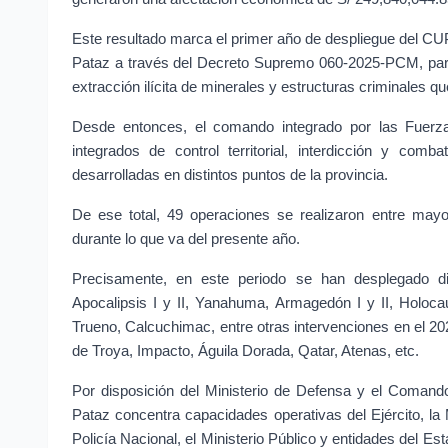
Este resultado marca el primer año de despliegue del CUP
Pataz a través del Decreto Supremo 060-2025-PCM, para e
extracción ilícita de minerales y estructuras criminales que
Desde entonces, el comando integrado por las Fuerzas
integrados de control territorial, interdicción y com
desarrolladas en distintos puntos de la provincia.
De ese total, 49 operaciones se realizaron entre may
durante lo que va del presente año.
Precisamente, en este periodo se han desplegado di
Apocalipsis I y II, Yanahuma, Armagedón I y II, Holocaus
Trueno, Calcuchimac, entre otras intervenciones en el 20
de Troya, Impacto, Águila Dorada, Qatar, Atenas, etc.
Por disposición del Ministerio de Defensa y el Coman
Pataz concentra capacidades operativas del Ejército, la
Policía Nacional, el Ministerio Público y entidades del E