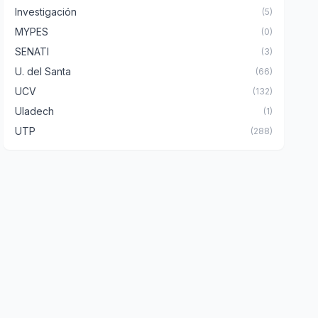
Investigación
(5)
MYPES
(0)
SENATI
(3)
U. del Santa
(66)
UCV
(132)
Uladech
(1)
UTP
(288)