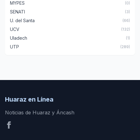
MYPES
(0)
SENATI
(3)
U. del Santa
(66)
UCV
(132)
Uladech
(1)
UTP
(289)
Huaraz en Línea
Noticias de Huaraz y Áncash