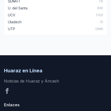
SENATI
(3)
U. del Santa
(66)
UCV
(132)
Uladech
(1)
UTP
(288)
Huaraz en Línea
Noticias de Huaraz y Áncash
Enlaces