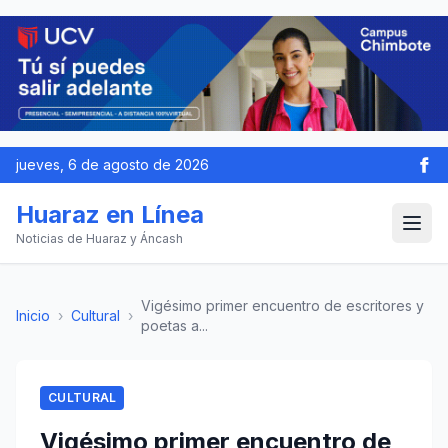
jueves, 6 de agosto de 2026
Huaraz en Línea
Noticias de Huaraz y Áncash
Vigésimo primer encuentro de escritores y
Inicio
›
Cultural
›
poetas a...
CULTURAL
Vigésimo primer encuentro de