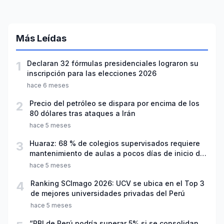
Más Leídas
1
Declaran 32 fórmulas presidenciales lograron su
inscripción para las elecciones 2026
hace 6 meses
2
Precio del petróleo se dispara por encima de los
80 dólares tras ataques a Irán
hace 5 meses
3
Huaraz: 68 % de colegios supervisados requiere
mantenimiento de aulas a pocos días de inicio del
año escolar 2026
hace 5 meses
4
Ranking SCImago 2026: UCV se ubica en el Top 3
de mejores universidades privadas del Perú
hace 5 meses
“PBI de Perú podría superar 5% si se consolidan