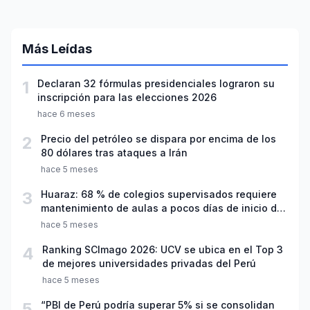
Más Leídas
1
Declaran 32 fórmulas presidenciales lograron su
inscripción para las elecciones 2026
hace 6 meses
2
Precio del petróleo se dispara por encima de los
80 dólares tras ataques a Irán
hace 5 meses
3
Huaraz: 68 % de colegios supervisados requiere
mantenimiento de aulas a pocos días de inicio del
año escolar 2026
hace 5 meses
4
Ranking SCImago 2026: UCV se ubica en el Top 3
de mejores universidades privadas del Perú
hace 5 meses
5
“PBI de Perú podría superar 5% si se consolidan