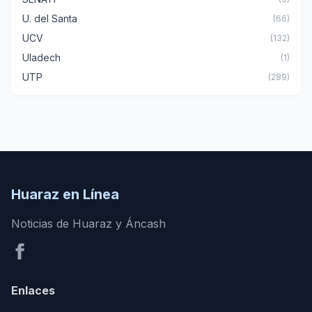
U. del Santa
(66)
UCV
(132)
Uladech
(1)
UTP
(289)
Huaraz en Línea
Noticias de Huaraz y Áncash
Enlaces