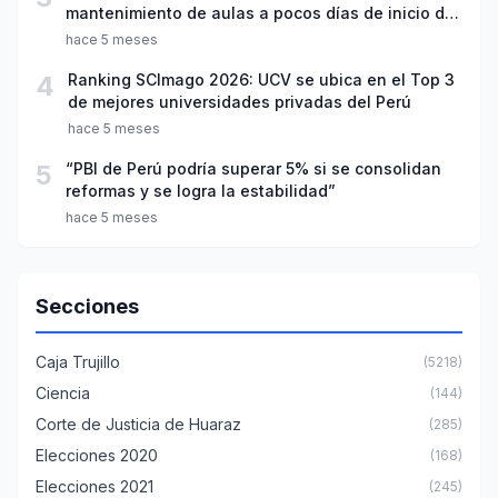
mantenimiento de aulas a pocos días de inicio del
año escolar 2026
hace 5 meses
4
Ranking SCImago 2026: UCV se ubica en el Top 3
de mejores universidades privadas del Perú
hace 5 meses
5
“PBI de Perú podría superar 5% si se consolidan
reformas y se logra la estabilidad”
hace 5 meses
Secciones
Caja Trujillo
(5218)
Ciencia
(144)
Corte de Justicia de Huaraz
(285)
Elecciones 2020
(168)
Elecciones 2021
(245)