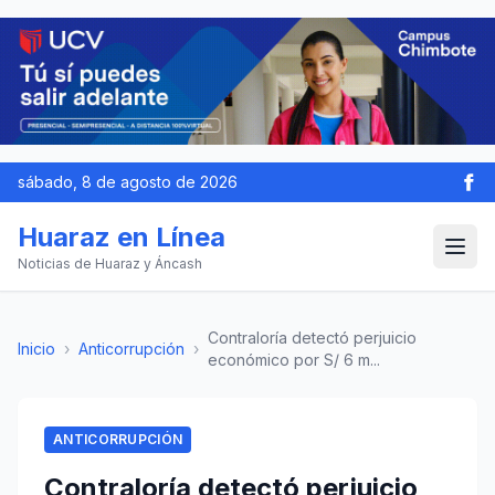
sábado, 8 de agosto de 2026
Huaraz en Línea
Noticias de Huaraz y Áncash
Contraloría detectó perjuicio
Inicio
›
Anticorrupción
›
económico por S/ 6 m...
ANTICORRUPCIÓN
Contraloría detectó perjuicio