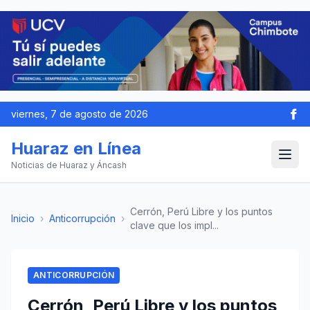
viernes, 7 de agosto de 2026
Huaraz en Línea
Noticias de Huaraz y Áncash
Cerrón, Perú Libre y los puntos
Inicio
›
Anticorrupción
›
clave que los impl...
ANTICORRUPCIÓN
Cerrón, Perú Libre y los puntos