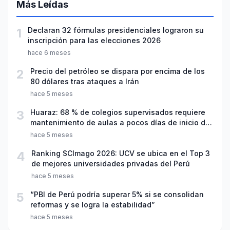
Más Leídas
1
Declaran 32 fórmulas presidenciales lograron su
inscripción para las elecciones 2026
hace 6 meses
2
Precio del petróleo se dispara por encima de los
80 dólares tras ataques a Irán
hace 5 meses
3
Huaraz: 68 % de colegios supervisados requiere
mantenimiento de aulas a pocos días de inicio del
año escolar 2026
hace 5 meses
4
Ranking SCImago 2026: UCV se ubica en el Top 3
de mejores universidades privadas del Perú
hace 5 meses
5
“PBI de Perú podría superar 5% si se consolidan
reformas y se logra la estabilidad”
hace 5 meses