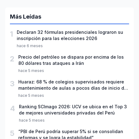
Más Leídas
1
Declaran 32 fórmulas presidenciales lograron su
inscripción para las elecciones 2026
hace 6 meses
2
Precio del petróleo se dispara por encima de los
80 dólares tras ataques a Irán
hace 5 meses
3
Huaraz: 68 % de colegios supervisados requiere
mantenimiento de aulas a pocos días de inicio del
año escolar 2026
hace 5 meses
4
Ranking SCImago 2026: UCV se ubica en el Top 3
de mejores universidades privadas del Perú
hace 5 meses
5
“PBI de Perú podría superar 5% si se consolidan
reformas y se logra la estabilidad”