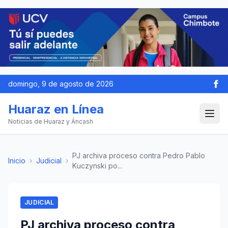
domingo, 9 de agosto de 2026
Huaraz en Línea
Noticias de Huaraz y Áncash
PJ archiva proceso contra Pedro Pablo
Inicio
›
Judicial
›
Kuczynski po...
JUDICIAL
PJ archiva proceso contra