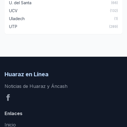
U. del Santa
(66)
UCV
(132)
Uladech
(1)
UTP
(289)
Huaraz en Línea
Noticias de Huaraz y Áncash
Enlaces
Inicio