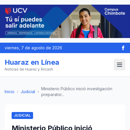
viernes, 7 de agosto de 2026
Huaraz en Línea
Noticias de Huaraz y Áncash
Ministerio Público inició investigación
Inicio
›
Judicial
›
preparator...
JUDICIAL
Ministerio Público inició