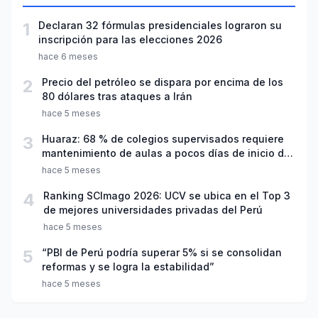
1
Declaran 32 fórmulas presidenciales lograron su
inscripción para las elecciones 2026
hace 6 meses
2
Precio del petróleo se dispara por encima de los
80 dólares tras ataques a Irán
hace 5 meses
3
Huaraz: 68 % de colegios supervisados requiere
mantenimiento de aulas a pocos días de inicio del
año escolar 2026
hace 5 meses
4
Ranking SCImago 2026: UCV se ubica en el Top 3
de mejores universidades privadas del Perú
hace 5 meses
5
“PBI de Perú podría superar 5% si se consolidan
reformas y se logra la estabilidad”
hace 5 meses