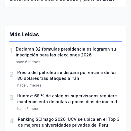
Más Leídas
1
Declaran 32 fórmulas presidenciales lograron su
inscripción para las elecciones 2026
hace 6 meses
2
Precio del petróleo se dispara por encima de los
80 dólares tras ataques a Irán
hace 5 meses
3
Huaraz: 68 % de colegios supervisados requiere
mantenimiento de aulas a pocos días de inicio del
año escolar 2026
hace 5 meses
4
Ranking SCImago 2026: UCV se ubica en el Top 3
de mejores universidades privadas del Perú