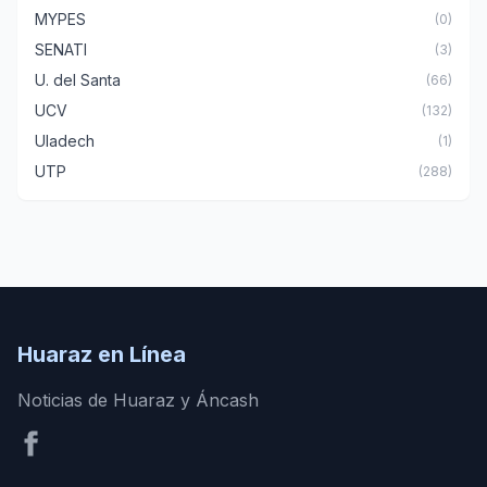
MYPES
(0)
SENATI
(3)
U. del Santa
(66)
UCV
(132)
Uladech
(1)
UTP
(288)
Huaraz en Línea
Noticias de Huaraz y Áncash