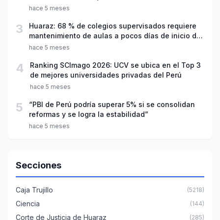
hace 5 meses
3
Huaraz: 68 % de colegios supervisados requiere
mantenimiento de aulas a pocos días de inicio del
año escolar 2026
hace 5 meses
4
Ranking SCImago 2026: UCV se ubica en el Top 3
de mejores universidades privadas del Perú
hace 5 meses
5
“PBI de Perú podría superar 5% si se consolidan
reformas y se logra la estabilidad”
hace 5 meses
Secciones
Caja Trujillo
(5218)
Ciencia
(144)
Corte de Justicia de Huaraz
(285)