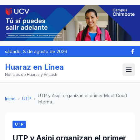
sábado, 8 de agosto de 2026
Huaraz en Línea
Noticias de Huaraz y Áncash
UTP y Asipi organizan el primer Moot Court
Inicio
›
UTP
›
Interna...
UTP
UTP y Asipi organizan el primer