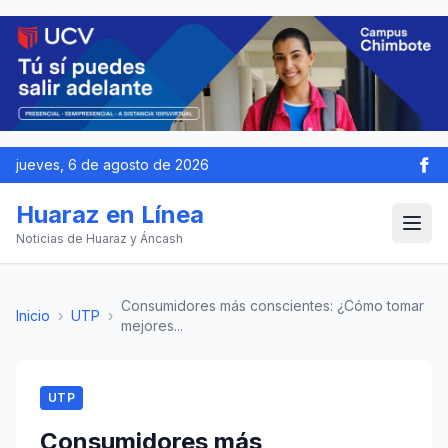
jueves, 6 de agosto de 2026
Huaraz en Línea
Noticias de Huaraz y Áncash
Consumidores más conscientes: ¿Cómo tomar
Inicio
›
UTP
›
mejores...
UTP
Consumidores más