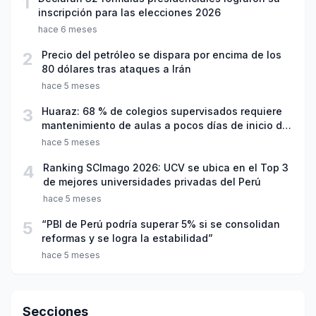
1
inscripción para las elecciones 2026
hace 6 meses
2
Precio del petróleo se dispara por encima de los
80 dólares tras ataques a Irán
hace 5 meses
3
Huaraz: 68 % de colegios supervisados requiere
mantenimiento de aulas a pocos días de inicio del
año escolar 2026
hace 5 meses
4
Ranking SCImago 2026: UCV se ubica en el Top 3
de mejores universidades privadas del Perú
hace 5 meses
5
“PBI de Perú podría superar 5% si se consolidan
reformas y se logra la estabilidad”
hace 5 meses
Secciones