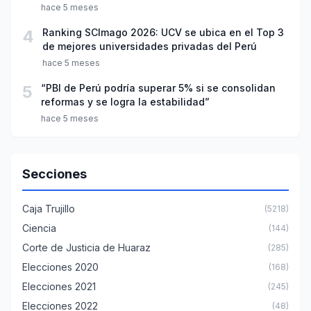
año escolar 2026
hace 5 meses
4
Ranking SCImago 2026: UCV se ubica en el Top 3
de mejores universidades privadas del Perú
hace 5 meses
5
“PBI de Perú podría superar 5% si se consolidan
reformas y se logra la estabilidad”
hace 5 meses
Secciones
Caja Trujillo
(5218)
Ciencia
(144)
Corte de Justicia de Huaraz
(285)
Elecciones 2020
(168)
Elecciones 2021
(245)
Elecciones 2022
(48)