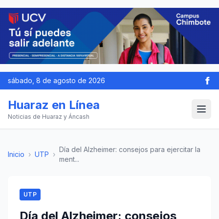
sábado, 8 de agosto de 2026
Huaraz en Línea
Noticias de Huaraz y Áncash
Día del Alzheimer: consejos para ejercitar la
Inicio
›
UTP
›
ment...
UTP
Día del Alzheimer: consejos