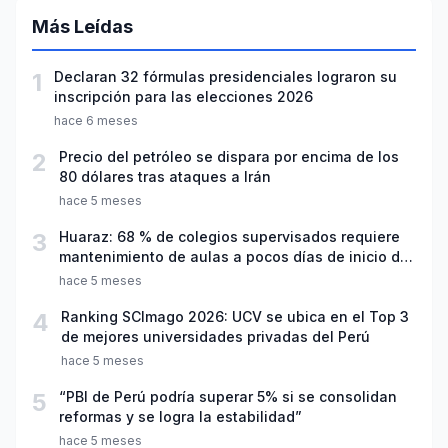
Más Leídas
1
Declaran 32 fórmulas presidenciales lograron su
inscripción para las elecciones 2026
hace 6 meses
2
Precio del petróleo se dispara por encima de los
80 dólares tras ataques a Irán
hace 5 meses
3
Huaraz: 68 % de colegios supervisados requiere
mantenimiento de aulas a pocos días de inicio del
año escolar 2026
hace 5 meses
4
Ranking SCImago 2026: UCV se ubica en el Top 3
de mejores universidades privadas del Perú
hace 5 meses
5
“PBI de Perú podría superar 5% si se consolidan
reformas y se logra la estabilidad”
hace 5 meses