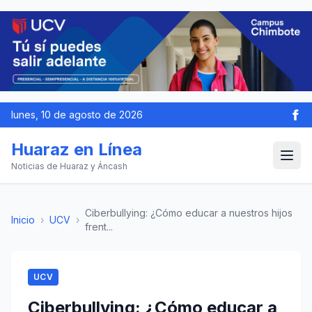
lunes, 10 de agosto de 2026
Huaraz en Línea
Noticias de Huaraz y Áncash
Ciberbullying: ¿Cómo educar a nuestros hijos
Inicio
›
UCV
›
frent...
UCV
Ciberbullying: ¿Cómo educar a