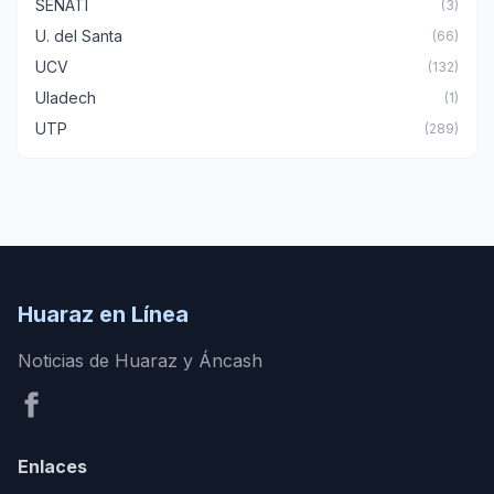
SENATI
(3)
U. del Santa
(66)
UCV
(132)
Uladech
(1)
UTP
(289)
Huaraz en Línea
Noticias de Huaraz y Áncash
Enlaces