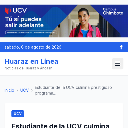
sábado, 8 de agosto de 2026
Huaraz en Línea
Noticias de Huaraz y Áncash
Estudiante de la UCV culmina prestigioso
Inicio
›
UCV
›
programa...
UCV
Estudiante de la UCV culmina