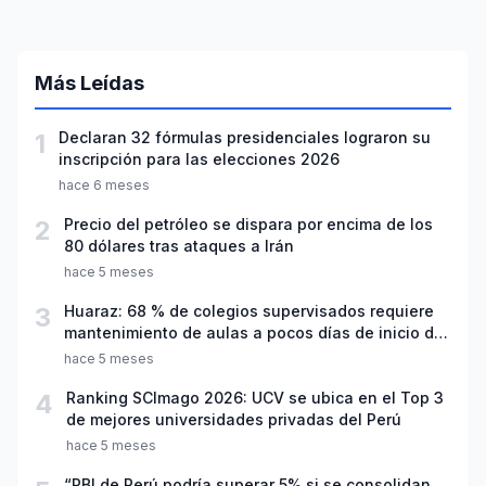
Más Leídas
1
Declaran 32 fórmulas presidenciales lograron su
inscripción para las elecciones 2026
hace 6 meses
2
Precio del petróleo se dispara por encima de los
80 dólares tras ataques a Irán
hace 5 meses
3
Huaraz: 68 % de colegios supervisados requiere
mantenimiento de aulas a pocos días de inicio del
año escolar 2026
hace 5 meses
4
Ranking SCImago 2026: UCV se ubica en el Top 3
de mejores universidades privadas del Perú
hace 5 meses
“PBI de Perú podría superar 5% si se consolidan