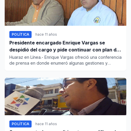
POLÍTICA
hace 11 años
Presidente encargado Enrique Vargas se
despidió del cargo y pide continuar con plan de
reactivación económica
Huaraz en Línea.- Enrique Vargas ofreció una conferencia
de prensa en donde enumeró algunas gestiones y
proyectos efectu...
POLÍTICA
hace 11 años