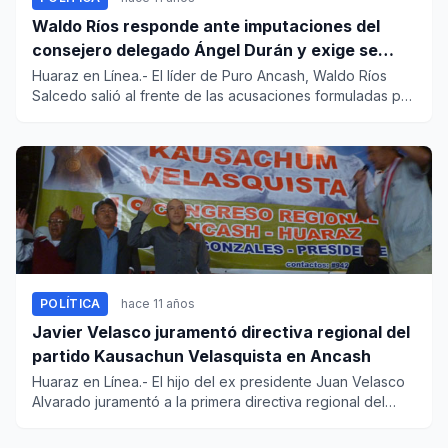
Waldo Ríos responde ante imputaciones del
consejero delegado Ángel Durán y exige se
rectifique públicamente
Huaraz en Línea.- El líder de Puro Ancash, Waldo Ríos
Salcedo salió al frente de las acusaciones formuladas por
el conse...
POLÍTICA
hace 11 años
Javier Velasco juramentó directiva regional del
partido Kausachun Velasquista en Ancash
Huaraz en Línea.- El hijo del ex presidente Juan Velasco
Alvarado juramentó a la primera directiva regional del
partido...