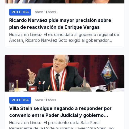
POLÍTICA
hace 11 años
Ricardo Narváez pide mayor precisión sobre
plan de reactivación de Enrique Vargas
Huaraz en Línea.- El ex candidato al gobierno regional de
Ancash, Ricardo Narváez Soto exigió al gobernador
regional de...
POLÍTICA
hace 11 años
Villa Stein se sigue negando a responder por
convenio entre Poder Judicial y gobierno
regional en época de César Álvarez
Huaraz en Línea.- El presidente de la Sala Penal
Permanente de la Corte Suprema, Javier Villa Stein, no