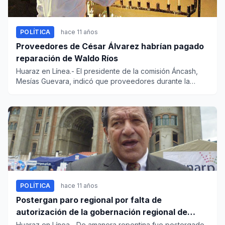
POLÍTICA
hace 11 años
Proveedores de César Álvarez habrían pagado
reparación de Waldo Ríos
Huaraz en Línea.- El presidente de la comisión Áncash,
Mesías Guevara, indicó que proveedores durante la
gestión de Césa...
POLÍTICA
hace 11 años
Postergan paro regional por falta de
autorización de la gobernación regional de
Ancash
Huaraz en Línea.- De amanera repentina fue postergado