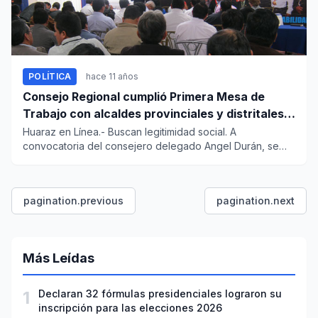
POLÍTICA
hace 11 años
Consejo Regional cumplió Primera Mesa de
Trabajo con alcaldes provinciales y distritales
de Ancash
Huaraz en Línea.- Buscan legitimidad social. A
convocatoria del consejero delegado Angel Durán, se
cumplió la primera me...
pagination.previous
pagination.next
Más Leídas
1
Declaran 32 fórmulas presidenciales lograron su
inscripción para las elecciones 2026