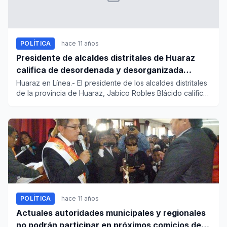
POLÍTICA
hace 11 años
Presidente de alcaldes distritales de Huaraz
califica de desordenada y desorganizada
reunión con autoridades regionales
Huaraz en Línea.- El presidente de los alcaldes distritales
de la provincia de Huaraz, Jabico Robles Blácido calificó
co...
POLÍTICA
hace 11 años
Actuales autoridades municipales y regionales
no podrán participar en próximos comicios de