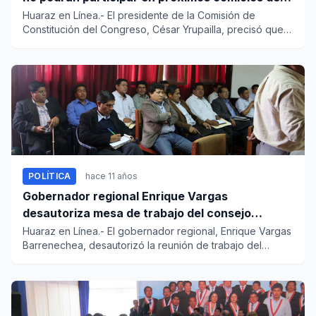
acuerdo a Ley
Huaraz en Línea.- El presidente de la Comisión de
Constitución del Congreso, César Yrupailla, precisó que
la ley que pro...
POLÍTICA
hace 11 años
Gobernador regional Enrique Vargas
desautoriza mesa de trabajo del consejo
regional
Huaraz en Línea.- El gobernador regional, Enrique Vargas
Barrenechea, desautorizó la reunión de trabajo del
consejo regi...