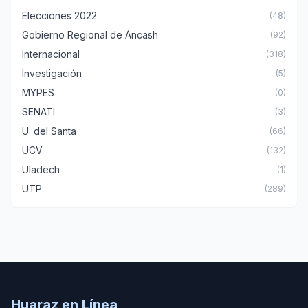
Elecciones 2022
(48)
Gobierno Regional de Áncash
(92)
Internacional
(318)
Investigación
(5)
MYPES
(0)
SENATI
(3)
U. del Santa
(66)
UCV
(132)
Uladech
(1)
UTP
(289)
Huaraz en Línea