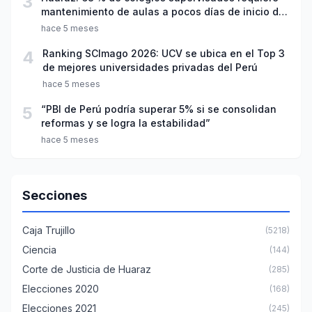
3
mantenimiento de aulas a pocos días de inicio del
año escolar 2026
hace 5 meses
4
Ranking SCImago 2026: UCV se ubica en el Top 3
de mejores universidades privadas del Perú
hace 5 meses
5
“PBI de Perú podría superar 5% si se consolidan
reformas y se logra la estabilidad”
hace 5 meses
Secciones
Caja Trujillo
(5218)
Ciencia
(144)
Corte de Justicia de Huaraz
(285)
Elecciones 2020
(168)
Elecciones 2021
(245)