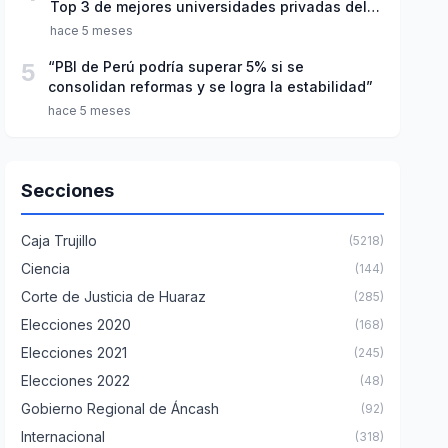
Top 3 de mejores universidades privadas del
Perú
hace 5 meses
5
“PBI de Perú podría superar 5% si se
consolidan reformas y se logra la estabilidad”
hace 5 meses
Secciones
Caja Trujillo
(5218)
Ciencia
(144)
Corte de Justicia de Huaraz
(285)
Elecciones 2020
(168)
Elecciones 2021
(245)
Elecciones 2022
(48)
Gobierno Regional de Áncash
(92)
Internacional
(318)