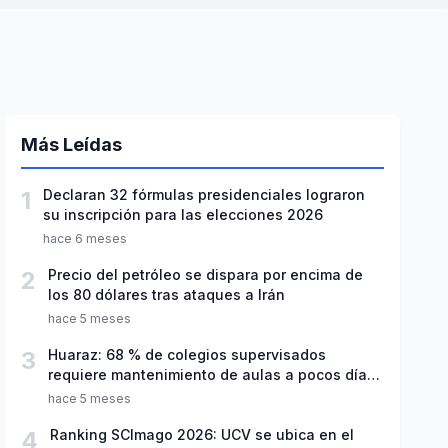
Más Leídas
1
Declaran 32 fórmulas presidenciales lograron
su inscripción para las elecciones 2026
hace 6 meses
2
Precio del petróleo se dispara por encima de
los 80 dólares tras ataques a Irán
hace 5 meses
3
Huaraz: 68 % de colegios supervisados
requiere mantenimiento de aulas a pocos días
de inicio del año escolar 2026
hace 5 meses
4
Ranking SCImago 2026: UCV se ubica en el