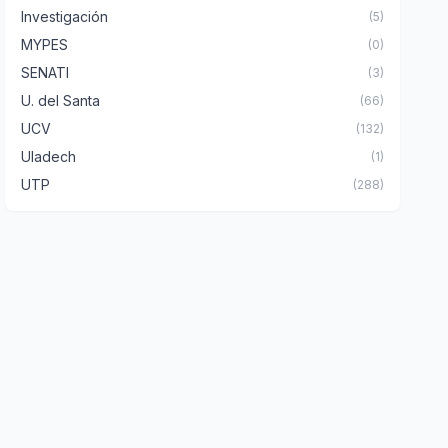
Investigación
(5)
MYPES
(0)
SENATI
(3)
U. del Santa
(66)
UCV
(132)
Uladech
(1)
UTP
(288)