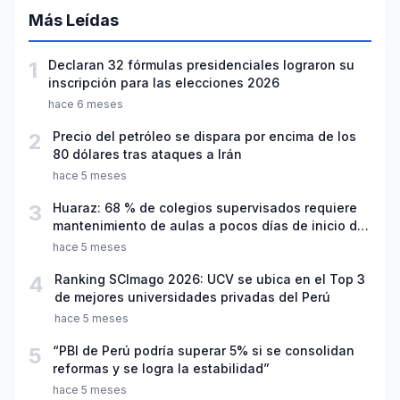
Más Leídas
1
Declaran 32 fórmulas presidenciales lograron su
inscripción para las elecciones 2026
hace 6 meses
2
Precio del petróleo se dispara por encima de los
80 dólares tras ataques a Irán
hace 5 meses
3
Huaraz: 68 % de colegios supervisados requiere
mantenimiento de aulas a pocos días de inicio del
año escolar 2026
hace 5 meses
4
Ranking SCImago 2026: UCV se ubica en el Top 3
de mejores universidades privadas del Perú
hace 5 meses
5
“PBI de Perú podría superar 5% si se consolidan
reformas y se logra la estabilidad”
hace 5 meses