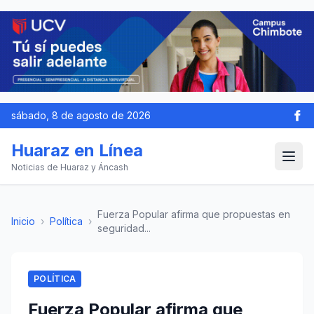
sábado, 8 de agosto de 2026
Huaraz en Línea
Noticias de Huaraz y Áncash
Fuerza Popular afirma que propuestas en
Inicio
›
Política
›
seguridad...
POLÍTICA
Fuerza Popular afirma que