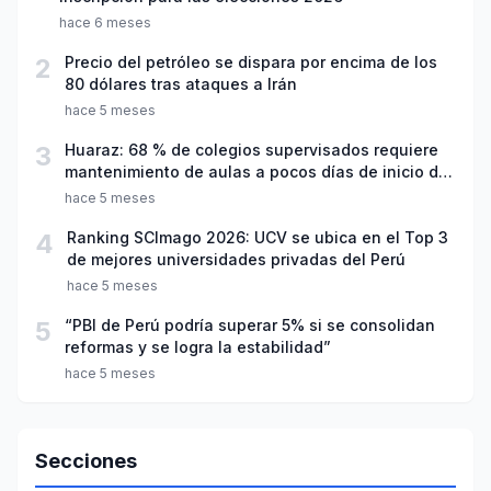
hace 6 meses
2
Precio del petróleo se dispara por encima de los
80 dólares tras ataques a Irán
hace 5 meses
3
Huaraz: 68 % de colegios supervisados requiere
mantenimiento de aulas a pocos días de inicio del
año escolar 2026
hace 5 meses
4
Ranking SCImago 2026: UCV se ubica en el Top 3
de mejores universidades privadas del Perú
hace 5 meses
5
“PBI de Perú podría superar 5% si se consolidan
reformas y se logra la estabilidad”
hace 5 meses
Secciones