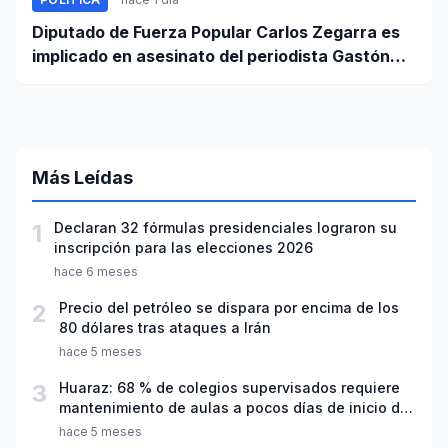
Diputado de Fuerza Popular Carlos Zegarra es
implicado en asesinato del periodista Gastón
Medina en Ica
Más Leídas
1
Declaran 32 fórmulas presidenciales lograron su
inscripción para las elecciones 2026
hace 6 meses
2
Precio del petróleo se dispara por encima de los
80 dólares tras ataques a Irán
hace 5 meses
3
Huaraz: 68 % de colegios supervisados requiere
mantenimiento de aulas a pocos días de inicio del
año escolar 2026
hace 5 meses