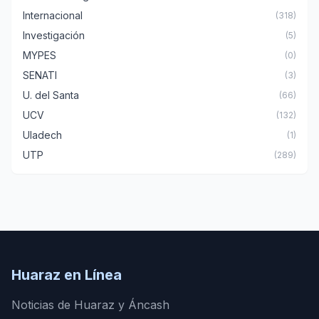
Internacional
(318)
Investigación
(5)
MYPES
(0)
SENATI
(3)
U. del Santa
(66)
UCV
(132)
Uladech
(1)
UTP
(289)
Huaraz en Línea
Noticias de Huaraz y Áncash