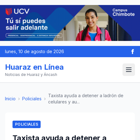
lunes, 10 de agosto de 2026
Huaraz en Línea
Noticias de Huaraz y Áncash
Taxista ayuda a detener a ladrón de
Inicio
›
Policiales
›
celulares y au...
POLICIALES
Taxista ayuda a detener a