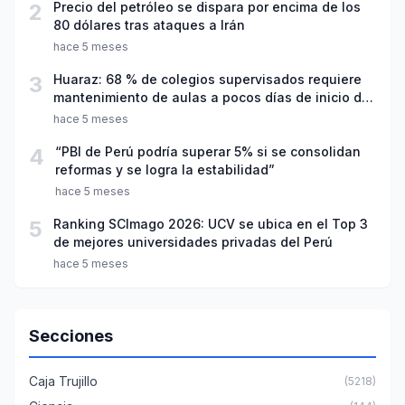
2
Precio del petróleo se dispara por encima de los
80 dólares tras ataques a Irán
hace 5 meses
3
Huaraz: 68 % de colegios supervisados requiere
mantenimiento de aulas a pocos días de inicio del
año escolar 2026
hace 5 meses
4
“PBI de Perú podría superar 5% si se consolidan
reformas y se logra la estabilidad”
hace 5 meses
5
Ranking SCImago 2026: UCV se ubica en el Top 3
de mejores universidades privadas del Perú
hace 5 meses
Secciones
Caja Trujillo
(5218)