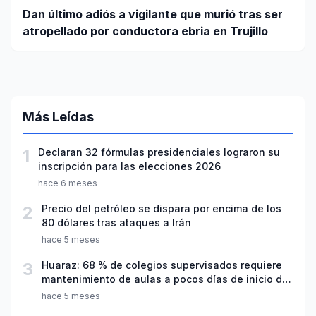
Dan último adiós a vigilante que murió tras ser
atropellado por conductora ebria en Trujillo
Más Leídas
1
Declaran 32 fórmulas presidenciales lograron su
inscripción para las elecciones 2026
hace 6 meses
2
Precio del petróleo se dispara por encima de los
80 dólares tras ataques a Irán
hace 5 meses
3
Huaraz: 68 % de colegios supervisados requiere
mantenimiento de aulas a pocos días de inicio del
año escolar 2026
hace 5 meses