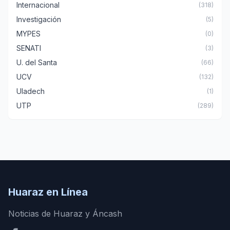
Internacional
(318)
Investigación
(5)
MYPES
(0)
SENATI
(3)
U. del Santa
(66)
UCV
(132)
Uladech
(1)
UTP
(289)
Huaraz en Línea
Noticias de Huaraz y Áncash