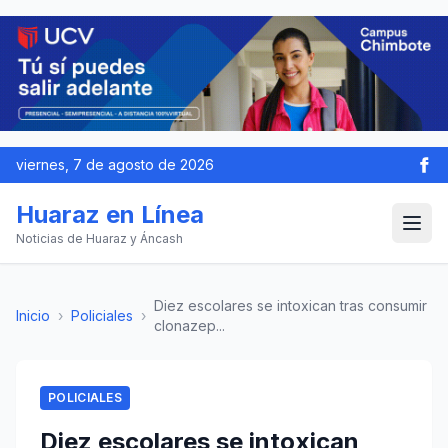
viernes, 7 de agosto de 2026
Huaraz en Línea
Noticias de Huaraz y Áncash
Diez escolares se intoxican tras consumir
Inicio
›
Policiales
›
clonazep...
POLICIALES
Diez escolares se intoxican