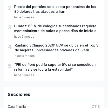
2
Precio del petróleo se dispara por encima de los
80 dólares tras ataques a Irán
hace 5 meses
3
Huaraz: 68 % de colegios supervisados requiere
mantenimiento de aulas a pocos días de inicio del
año escolar 2026
hace 5 meses
4
Ranking SCImago 2026: UCV se ubica en el Top 3
de mejores universidades privadas del Perú
hace 5 meses
5
“PBI de Perú podría superar 5% si se consolidan
reformas y se logra la estabilidad”
hace 5 meses
Secciones
Caja Trujillo
(5218)