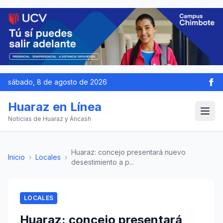
sábado, 8 de agosto de 2026
Huaraz en Línea
Noticias de Huaraz y Áncash
Huaraz: concejo presentará nuevo
Inicio
›
Locales
›
desestimiento a p...
LOCALES
Huaraz: concejo presentará