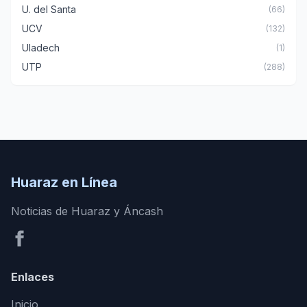
U. del Santa
(66)
UCV
(132)
Uladech
(1)
UTP
(288)
Huaraz en Línea
Noticias de Huaraz y Áncash
Enlaces
Inicio