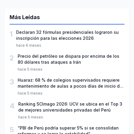
Más Leídas
1
Declaran 32 fórmulas presidenciales lograron su
inscripción para las elecciones 2026
hace 6 meses
2
Precio del petróleo se dispara por encima de los
80 dólares tras ataques a Irán
hace 5 meses
3
Huaraz: 68 % de colegios supervisados requiere
mantenimiento de aulas a pocos días de inicio del
año escolar 2026
hace 5 meses
4
Ranking SCImago 2026: UCV se ubica en el Top 3
de mejores universidades privadas del Perú
hace 5 meses
5
“PBI de Perú podría superar 5% si se consolidan
reformas y se logra la estabilidad”