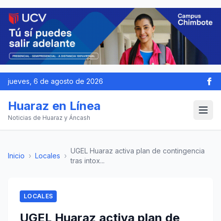
jueves, 6 de agosto de 2026
Huaraz en Línea
Noticias de Huaraz y Áncash
UGEL Huaraz activa plan de contingencia
Inicio
›
Locales
›
tras intox...
LOCALES
UGEL Huaraz activa plan de