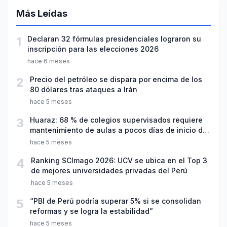
Más Leídas
1
Declaran 32 fórmulas presidenciales lograron su
inscripción para las elecciones 2026
hace 6 meses
2
Precio del petróleo se dispara por encima de los
80 dólares tras ataques a Irán
hace 5 meses
3
Huaraz: 68 % de colegios supervisados requiere
mantenimiento de aulas a pocos días de inicio del
año escolar 2026
hace 5 meses
4
Ranking SCImago 2026: UCV se ubica en el Top 3
de mejores universidades privadas del Perú
hace 5 meses
5
“PBI de Perú podría superar 5% si se consolidan
reformas y se logra la estabilidad”
hace 5 meses