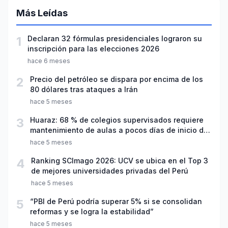
Más Leídas
1
Declaran 32 fórmulas presidenciales lograron su
inscripción para las elecciones 2026
hace 6 meses
2
Precio del petróleo se dispara por encima de los
80 dólares tras ataques a Irán
hace 5 meses
3
Huaraz: 68 % de colegios supervisados requiere
mantenimiento de aulas a pocos días de inicio del
año escolar 2026
hace 5 meses
4
Ranking SCImago 2026: UCV se ubica en el Top 3
de mejores universidades privadas del Perú
hace 5 meses
5
“PBI de Perú podría superar 5% si se consolidan
reformas y se logra la estabilidad”
hace 5 meses