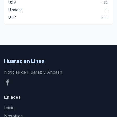
UCV
(132)
Uladech
(1)
UTP
(288)
Huaraz en Línea
Noticias de Huaraz y Áncash
Enlaces
Inicio
Nosotros