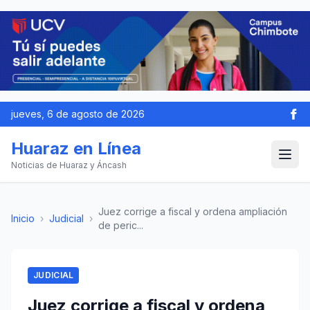
jueves, 6 de agosto de 2026
Huaraz en Línea
Noticias de Huaraz y Áncash
Juez corrige a fiscal y ordena ampliación
Inicio
›
Judicial
›
de peric...
JUDICIAL
Juez corrige a fiscal y ordena