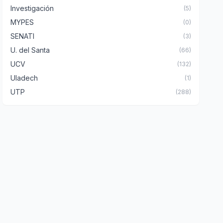
Investigación
(5)
MYPES
(0)
SENATI
(3)
U. del Santa
(66)
UCV
(132)
Uladech
(1)
UTP
(288)