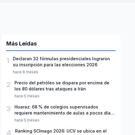
Más Leídas
1
Declaran 32 fórmulas presidenciales lograron
su inscripción para las elecciones 2026
hace 6 meses
2
Precio del petróleo se dispara por encima de
los 80 dólares tras ataques a Irán
hace 5 meses
3
Huaraz: 68 % de colegios supervisados
requiere mantenimiento de aulas a pocos días
de inicio del año escolar 2026
hace 5 meses
4
Ranking SCImago 2026: UCV se ubica en el