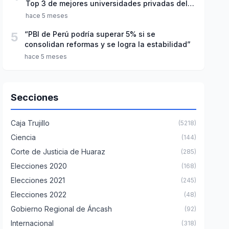
Top 3 de mejores universidades privadas del
Perú
hace 5 meses
5
“PBI de Perú podría superar 5% si se
consolidan reformas y se logra la estabilidad”
hace 5 meses
Secciones
Caja Trujillo
(5218)
Ciencia
(144)
Corte de Justicia de Huaraz
(285)
Elecciones 2020
(168)
Elecciones 2021
(245)
Elecciones 2022
(48)
Gobierno Regional de Áncash
(92)
Internacional
(318)