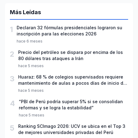
Más Leídas
1
Declaran 32 fórmulas presidenciales lograron su
inscripción para las elecciones 2026
hace 6 meses
2
Precio del petróleo se dispara por encima de los
80 dólares tras ataques a Irán
hace 5 meses
3
Huaraz: 68 % de colegios supervisados requiere
mantenimiento de aulas a pocos días de inicio del
año escolar 2026
hace 5 meses
4
“PBI de Perú podría superar 5% si se consolidan
reformas y se logra la estabilidad”
hace 5 meses
5
Ranking SCImago 2026: UCV se ubica en el Top 3
de mejores universidades privadas del Perú