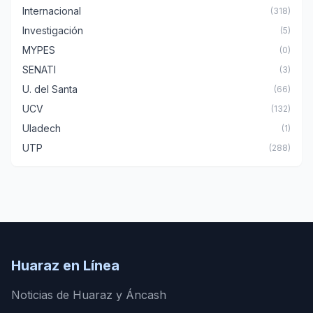
Internacional
(318)
Investigación
(5)
MYPES
(0)
SENATI
(3)
U. del Santa
(66)
UCV
(132)
Uladech
(1)
UTP
(288)
Huaraz en Línea
Noticias de Huaraz y Áncash