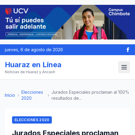
jueves, 6 de agosto de 2026
Huaraz en Línea
Noticias de Huaraz y Áncash
Elecciones
Jurados Especiales proclaman al 100%
Inicio
›
›
2020
resultados de...
ELECCIONES 2020
Jurados Especiales proclaman