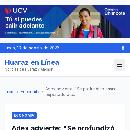
lunes, 10 de agosto de 2026
Huaraz en Línea
Noticias de Huaraz y Áncash
Adex advierte: "Se profundizó crisis
Inicio
›
Economía
›
exportadora e...
ECONOMÍA
Adex advierte: "Se profundizó