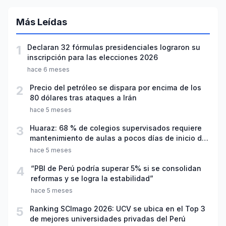
Más Leídas
1
Declaran 32 fórmulas presidenciales lograron su
inscripción para las elecciones 2026
hace 6 meses
2
Precio del petróleo se dispara por encima de los
80 dólares tras ataques a Irán
hace 5 meses
3
Huaraz: 68 % de colegios supervisados requiere
mantenimiento de aulas a pocos días de inicio del
año escolar 2026
hace 5 meses
4
“PBI de Perú podría superar 5% si se consolidan
reformas y se logra la estabilidad”
hace 5 meses
5
Ranking SCImago 2026: UCV se ubica en el Top 3
de mejores universidades privadas del Perú