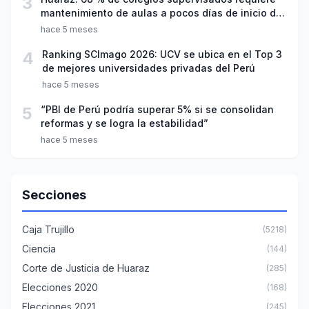
3
mantenimiento de aulas a pocos días de inicio del
año escolar 2026
hace 5 meses
4
Ranking SCImago 2026: UCV se ubica en el Top 3
de mejores universidades privadas del Perú
hace 5 meses
5
“PBI de Perú podría superar 5% si se consolidan
reformas y se logra la estabilidad”
hace 5 meses
Secciones
Caja Trujillo
(5218)
Ciencia
(144)
Corte de Justicia de Huaraz
(285)
Elecciones 2020
(168)
Elecciones 2021
(245)