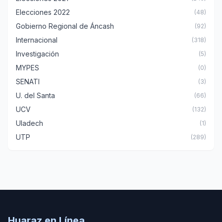
Elecciones 2022
(48)
Gobierno Regional de Áncash
(92)
Internacional
(318)
Investigación
(5)
MYPES
(0)
SENATI
(3)
U. del Santa
(66)
UCV
(132)
Uladech
(1)
UTP
(289)
Huaraz en Línea