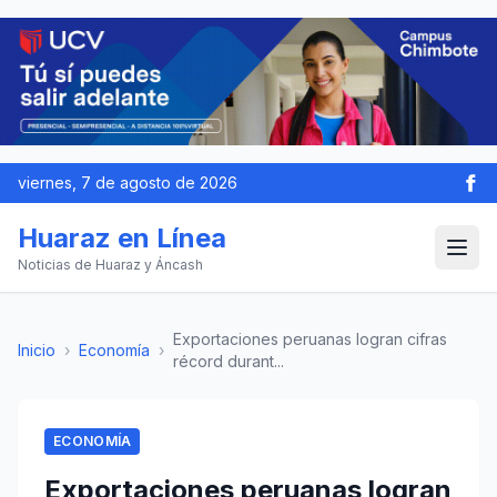
viernes, 7 de agosto de 2026
Huaraz en Línea
Noticias de Huaraz y Áncash
Exportaciones peruanas logran cifras
Inicio
›
Economía
›
récord durant...
ECONOMÍA
Exportaciones peruanas logran