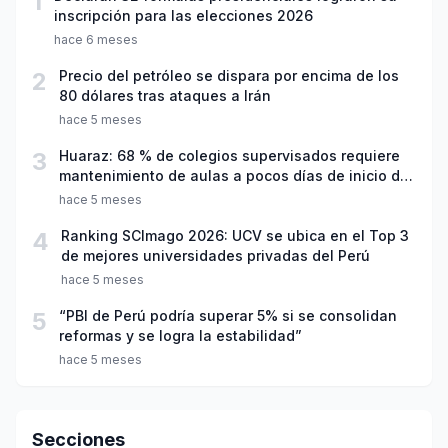
1
inscripción para las elecciones 2026
hace 6 meses
2
Precio del petróleo se dispara por encima de los
80 dólares tras ataques a Irán
hace 5 meses
3
Huaraz: 68 % de colegios supervisados requiere
mantenimiento de aulas a pocos días de inicio del
año escolar 2026
hace 5 meses
4
Ranking SCImago 2026: UCV se ubica en el Top 3
de mejores universidades privadas del Perú
hace 5 meses
5
“PBI de Perú podría superar 5% si se consolidan
reformas y se logra la estabilidad”
hace 5 meses
Secciones