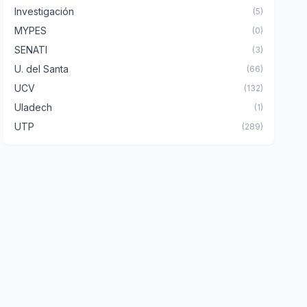
Investigación
(5)
MYPES
(0)
SENATI
(3)
U. del Santa
(66)
UCV
(132)
Uladech
(1)
UTP
(289)