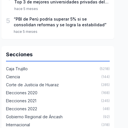
Top 3 de mejores universidades privadas del
Perú
hace 5 meses
5
“PBI de Perú podría superar 5% si se
consolidan reformas y se logra la estabilidad”
hace 5 meses
Secciones
Caja Trujillo
(5218)
Ciencia
(144)
Corte de Justicia de Huaraz
(285)
Elecciones 2020
(168)
Elecciones 2021
(245)
Elecciones 2022
(48)
Gobierno Regional de Áncash
(92)
Internacional
(318)