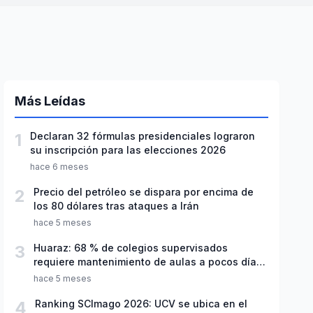
Más Leídas
1
Declaran 32 fórmulas presidenciales lograron
su inscripción para las elecciones 2026
hace 6 meses
2
Precio del petróleo se dispara por encima de
los 80 dólares tras ataques a Irán
hace 5 meses
3
Huaraz: 68 % de colegios supervisados
requiere mantenimiento de aulas a pocos días
de inicio del año escolar 2026
hace 5 meses
4
Ranking SCImago 2026: UCV se ubica en el