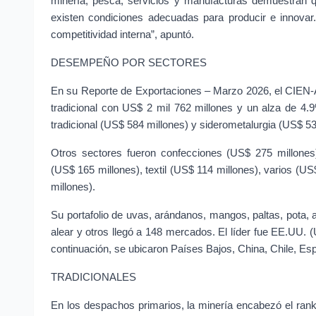
minería, pesca, servicios y manufacturas demuestran q
existen condiciones adecuadas para producir e innovar. 
competitividad interna”, apuntó.
DESEMPEÑO POR SECTORES
En su Reporte de Exportaciones – Marzo 2026, el CIEN-ADE
tradicional con US$ 2 mil 762 millones y un alza de 4.
tradicional (US$ 584 millones) y siderometalurgia (US$ 53
Otros sectores fueron confecciones (US$ 275 millones
(US$ 165 millones), textil (US$ 114 millones), varios (U
millones).
Su portafolio de uvas, arándanos, mangos, paltas, pota, al
alear y otros llegó a 148 mercados. El líder fue EE.UU. 
continuación, se ubicaron Países Bajos, China, Chile, Es
TRADICIONALES
En los despachos primarios, la minería encabezó el ran