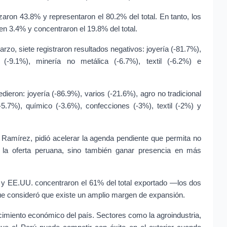
aron 43.8% y representaron el 80.2% del total. En tanto, los 
en 3.4% y concentraron el 19.8% del total.
zo, siete registraron resultados negativos: joyería (-81.7%), 
(-9.1%), minería no metálica (-6.7%), textil (-6.2%) e 
eron: joyería (-86.9%), varios (-21.6%), agro no tradicional 
-5.7%), químico (-3.6%), confecciones (-3%), textil (-2%) y 
 Ramírez, pidió acelerar la agenda pendiente que permita no 
la oferta peruana, sino también ganar presencia en más 
a y EE.UU. concentraron el 61% del total exportado —los dos 
 consideró que existe un amplio margen de expansión.
cimiento económico del país. Sectores como la agroindustria, 