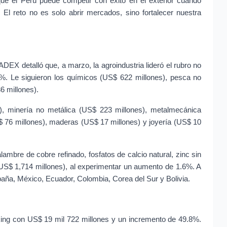
ue el Perú puede competir con éxito en el exterior cuando 
El reto no es solo abrir mercados, sino fortalecer nuestra 
X detalló que, a marzo, la agroindustria lideró el rubro no 
9%. Le siguieron los químicos (US$ 622 millones), pesca no 
6 millones).
), minería no metálica (US$ 223 millones), metalmecánica 
S$ 76 millones), maderas (US$ 17 millones) y joyería (US$ 10 
ambre de cobre refinado, fosfatos de calcio natural, zinc sin 
(US$ 1,714 millones), al experimentar un aumento de 1.6%. A 
paña, México, Ecuador, Colombia, Corea del Sur y Bolivia.
king con US$ 19 mil 722 millones y un incremento de 49.8%. 