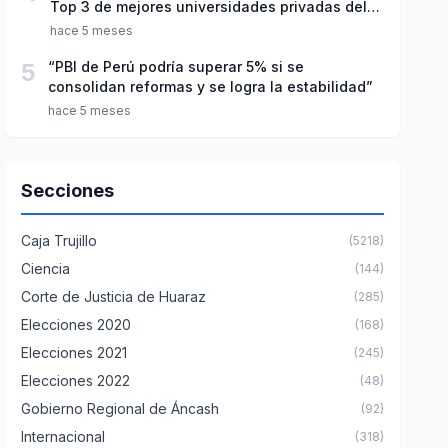
Top 3 de mejores universidades privadas del
Perú
hace 5 meses
5
“PBI de Perú podría superar 5% si se
consolidan reformas y se logra la estabilidad”
hace 5 meses
Secciones
Caja Trujillo
(5218)
Ciencia
(144)
Corte de Justicia de Huaraz
(285)
Elecciones 2020
(168)
Elecciones 2021
(245)
Elecciones 2022
(48)
Gobierno Regional de Áncash
(92)
Internacional
(318)