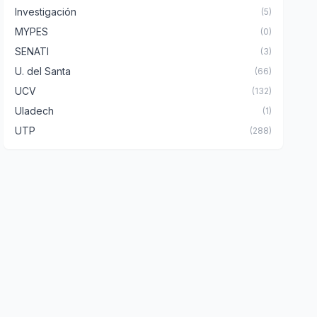
Investigación
(5)
MYPES
(0)
SENATI
(3)
U. del Santa
(66)
UCV
(132)
Uladech
(1)
UTP
(288)