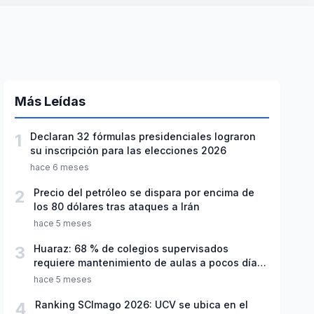
Más Leídas
1
Declaran 32 fórmulas presidenciales lograron
su inscripción para las elecciones 2026
hace 6 meses
2
Precio del petróleo se dispara por encima de
los 80 dólares tras ataques a Irán
hace 5 meses
3
Huaraz: 68 % de colegios supervisados
requiere mantenimiento de aulas a pocos días
de inicio del año escolar 2026
hace 5 meses
4
Ranking SCImago 2026: UCV se ubica en el