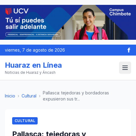
viernes, 7 de agosto de 2026
Huaraz en Línea
Noticias de Huaraz y Áncash
Pallasca: tejedoras y bordadoras
Inicio
›
Cultural
›
expusieron sus tr...
CULTURAL
Pallasca: tejedoras y