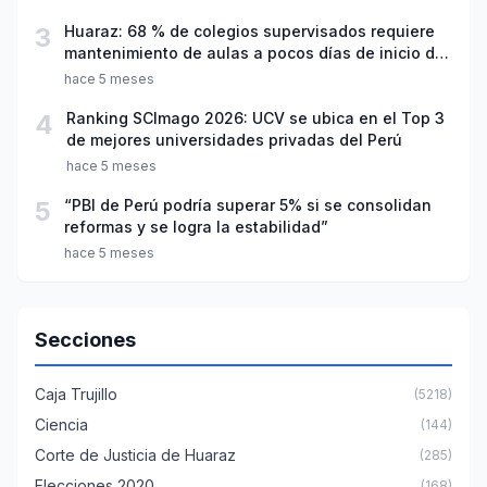
3
Huaraz: 68 % de colegios supervisados requiere
mantenimiento de aulas a pocos días de inicio del
año escolar 2026
hace 5 meses
4
Ranking SCImago 2026: UCV se ubica en el Top 3
de mejores universidades privadas del Perú
hace 5 meses
5
“PBI de Perú podría superar 5% si se consolidan
reformas y se logra la estabilidad”
hace 5 meses
Secciones
Caja Trujillo
(5218)
Ciencia
(144)
Corte de Justicia de Huaraz
(285)
Elecciones 2020
(168)