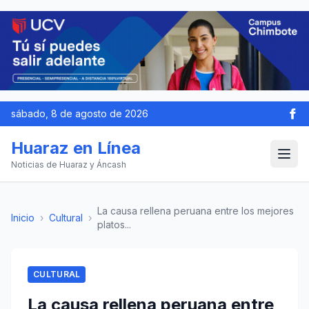
sábado, 8 de agosto de 2026
Huaraz en Línea
Noticias de Huaraz y Áncash
La causa rellena peruana entre los mejores
Inicio
›
Cultural
›
platos...
CULTURAL
La causa rellena peruana entre