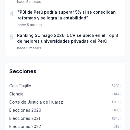
año escolar 2026
hace 5 meses
4
“PBI de Perú podría superar 5% si se consolidan
reformas y se logra la estabilidad”
hace 5 meses
5
Ranking SCImago 2026: UCV se ubica en el Top 3
de mejores universidades privadas del Perú
hace 5 meses
Secciones
Caja Trujillo
(5218)
Ciencia
(144)
Corte de Justicia de Huaraz
(285)
Elecciones 2020
(168)
Elecciones 2021
(245)
Elecciones 2022
(48)