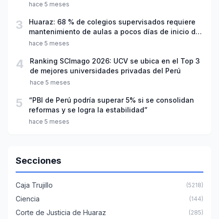
hace 5 meses
3
Huaraz: 68 % de colegios supervisados requiere
mantenimiento de aulas a pocos días de inicio del
año escolar 2026
hace 5 meses
4
Ranking SCImago 2026: UCV se ubica en el Top 3
de mejores universidades privadas del Perú
hace 5 meses
5
“PBI de Perú podría superar 5% si se consolidan
reformas y se logra la estabilidad”
hace 5 meses
Secciones
Caja Trujillo
(5218)
Ciencia
(144)
Corte de Justicia de Huaraz
(285)