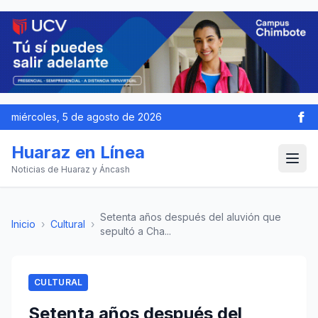
miércoles, 5 de agosto de 2026
Huaraz en Línea
Noticias de Huaraz y Áncash
Setenta años después del aluvión que
Inicio
›
Cultural
›
sepultó a Cha...
CULTURAL
Setenta años después del