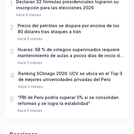
1
Declaran 32 fórmulas presidenciales lograron su
inscripción para las elecciones 2026
hace 6 meses
2
Precio del petróleo se dispara por encima de los
80 dólares tras ataques a Irán
hace 5 meses
3
Huaraz: 68 % de colegios supervisados requiere
mantenimiento de aulas a pocos días de inicio del
año escolar 2026
hace 5 meses
4
Ranking SCImago 2026: UCV se ubica en el Top 3
de mejores universidades privadas del Perú
hace 5 meses
5
“PBI de Perú podría superar 5% si se consolidan
reformas y se logra la estabilidad”
hace 5 meses