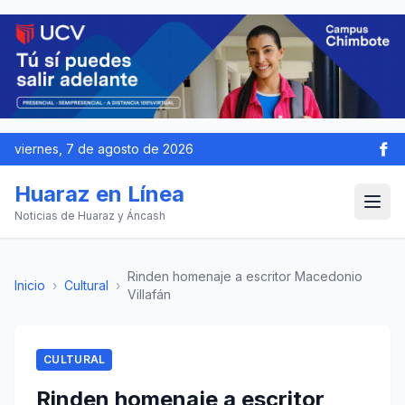
viernes, 7 de agosto de 2026
Huaraz en Línea
Noticias de Huaraz y Áncash
Rinden homenaje a escritor Macedonio
Inicio
›
Cultural
›
Villafán
CULTURAL
Rinden homenaje a escritor